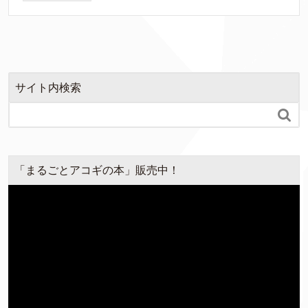
サイト内検索

「まるごとアコギの本」販売中！
動
画
プ
レ
ー
ヤ
ー