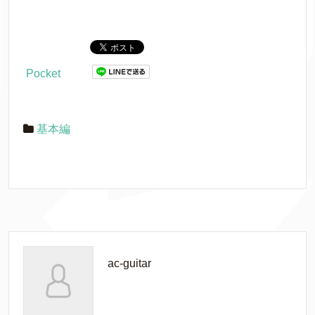
Pocket
基本編
ac-guitar