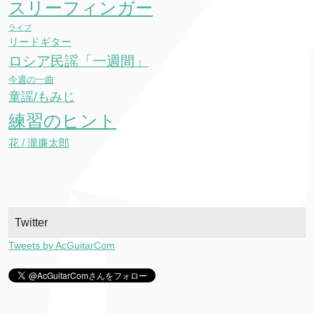
スリーフィンガー
ライブ
リードギター
ロシア民謡「一週間」
今週の一曲
童謡/もみじ
練習のヒント
花 / 瀧廉太郎
Twitter
Tweets by AcGuitarCom