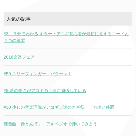
人気の記事
#3 ３分でわかる ギター・アコギ初心者が最初に覚えるコードと
４つの練習
2018楽器フェア
#59 スリーフィンガー パターン１
#9 爪の長さがアコギの上達に関係している
#30 少しの音楽理論がアコギ上達のカギ③ 「カポと移調」
練習曲「赤とんぼ」 アルペジオで弾いてみよう