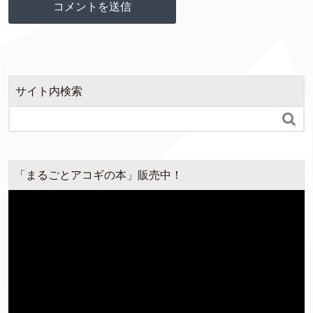
サイト内検索

「まるごとアコギの本」販売中！
動
画
プ
レ
ー
ヤ
ー