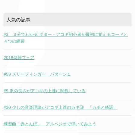
人気の記事
#3 ３分でわかる ギター・アコギ初心者が最初に覚えるコードと
４つの練習
2018楽器フェア
#59 スリーフィンガー パターン１
#9 爪の長さがアコギの上達に関係している
#30 少しの音楽理論がアコギ上達のカギ③ 「カポと移調」
練習曲「赤とんぼ」 アルペジオで弾いてみよう