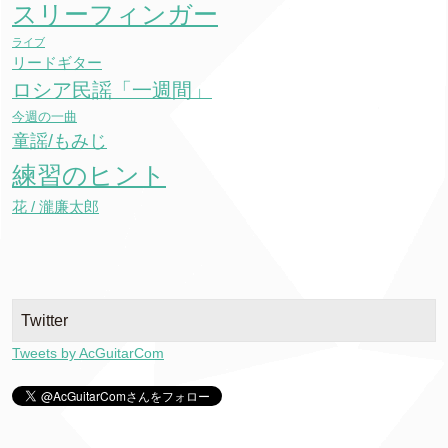
スリーフィンガー
ライブ
リードギター
ロシア民謡「一週間」
今週の一曲
童謡/もみじ
練習のヒント
花 / 瀧廉太郎
Twitter
Tweets by AcGuitarCom