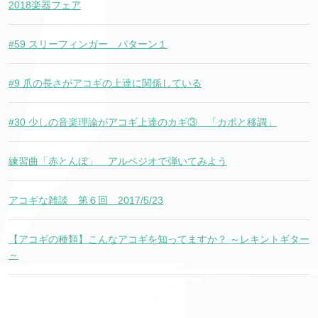
2018楽器フェア
#59 スリーフィンガー パターン１
#9 爪の長さがアコギの上達に関係している
#30 少しの音楽理論がアコギ上達のカギ③ 「カポと移調」
練習曲「赤とんぼ」 アルペジオで弾いてみよう
アコギな雑談 第６回 2017/5/23
【アコギの種類】こんなアコギを知ってますか？ ～レキントギター
～