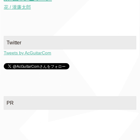
花 / 瀧廉太郎
Twitter
Tweets by AcGuitarCom
PR