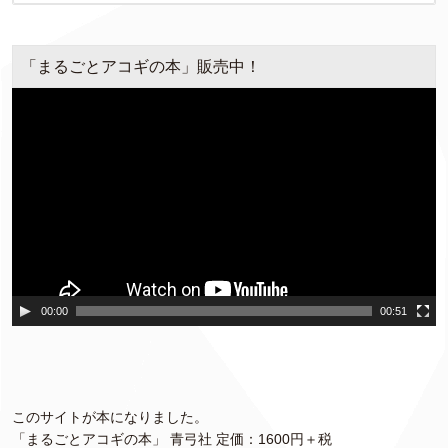
「まるごとアコギの本」販売中！
動
画
プ
レ
ー
ヤ
ー
00:00
00:51
このサイトが本になりました。
「まるごとアコギの本」 青弓社 定価：1600円＋税