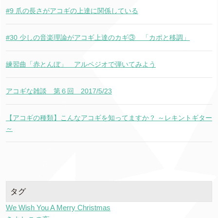
#9 爪の長さがアコギの上達に関係している
#30 少しの音楽理論がアコギ上達のカギ③ 「カポと移調」
練習曲「赤とんぼ」 アルペジオで弾いてみよう
アコギな雑談 第６回 2017/5/23
【アコギの種類】こんなアコギを知ってますか？ ～レキントギター
～
タグ
We Wish You A Merry Christmas