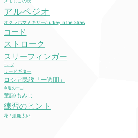
きよしこの夜
アルペジオ
オクラホマミキサー/Turkey in the Straw
コード
ストローク
スリーフィンガー
ライブ
リードギター
ロシア民謡「一週間」
今週の一曲
童謡/もみじ
練習のヒント
花 / 瀧廉太郎