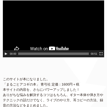
動
画
プ
レ
ー
ヤ
ー
00:00
00:51
このサイトが本になりました。
「まるごとアコギの本」 青弓社 定価：1600円＋税
本サイトの内容を、さらにパワーアップしました！
ありがちな悩みを解決するコツはもちろん、ギター本体や弾き方や
テクニックの話だけでなく、ライブのやり方、耳コピーの方法、録
音の方法などをまとめました。