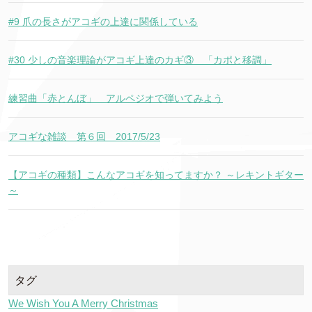
#9 爪の長さがアコギの上達に関係している
#30 少しの音楽理論がアコギ上達のカギ③ 「カポと移調」
練習曲「赤とんぼ」 アルペジオで弾いてみよう
アコギな雑談 第６回 2017/5/23
【アコギの種類】こんなアコギを知ってますか？ ～レキントギター
～
タグ
We Wish You A Merry Christmas