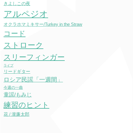
きよしこの夜
アルペジオ
オクラホマミキサー/Turkey in the Straw
コード
ストローク
スリーフィンガー
ライブ
リードギター
ロシア民謡「一週間」
今週の一曲
童謡/もみじ
練習のヒント
花 / 瀧廉太郎